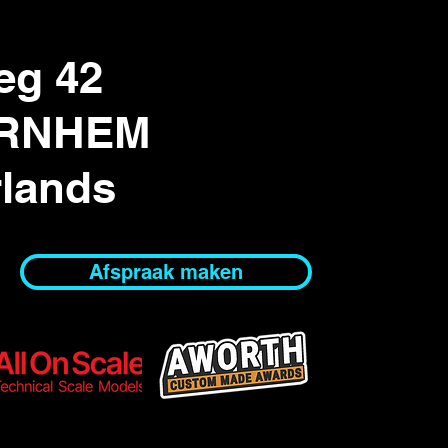
eg 42
ARNHEM
rlands
Afspraak maken