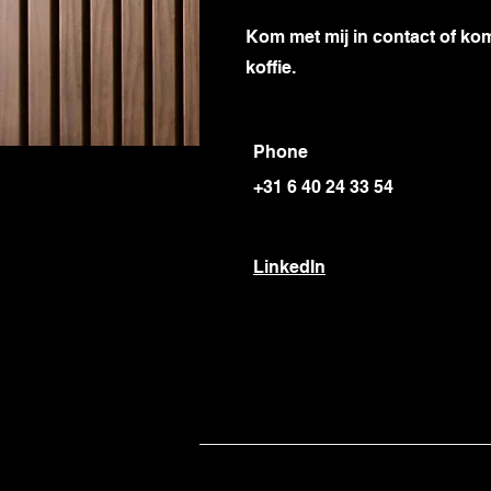
Kom met mij in contact of ko
koffie.
Phone
+31 6 40 24 33 54
LinkedIn